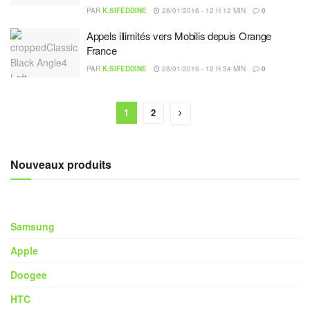
PAR
K.SIFEDDINE
28/01/2016 - 12 H 12 MIN
0
Appels ‪illimités‬ vers ‪Mobilis‬ depuis ‪Orange‬
France
PAR
K.SIFEDDINE
28/01/2016 - 12 H 34 MIN
0
1
2
Nouveaux produits
Samsung
Apple
Doogee
HTC