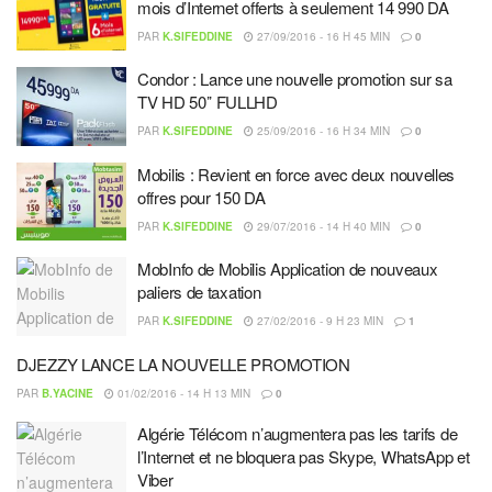
mois d’Internet offerts à seulement 14 990 DA
PAR
K.SIFEDDINE
27/09/2016 - 16 H 45 MIN
0
Condor : Lance une nouvelle promotion sur sa
TV HD 50’’ FULLHD
PAR
K.SIFEDDINE
25/09/2016 - 16 H 34 MIN
0
Mobilis : Revient en force avec deux nouvelles
offres pour 150 DA
PAR
K.SIFEDDINE
29/07/2016 - 14 H 40 MIN
0
MobInfo de Mobilis Application de nouveaux
paliers de taxation
PAR
K.SIFEDDINE
27/02/2016 - 9 H 23 MIN
1
DJEZZY LANCE LA NOUVELLE PROMOTION
PAR
B.YACINE
01/02/2016 - 14 H 13 MIN
0
Algérie Télécom n’augmentera pas les tarifs de
l’Internet et ne bloquera pas Skype, WhatsApp et
Viber