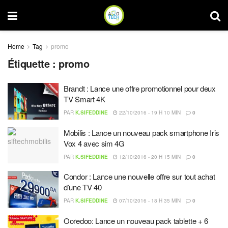
Home
Tag
promo
Étiquette :
promo
Brandt : Lance une offre promotionnel pour deux
TV Smart 4K
PAR
K.SIFEDDINE
22/10/2016 - 19 H 10 MIN
0
Mobilis : Lance un nouveau pack smartphone Iris
Vox 4 avec sim 4G
PAR
K.SIFEDDINE
12/10/2016 - 20 H 15 MIN
0
Condor : Lance une nouvelle offre sur tout achat
d’une TV 40
PAR
K.SIFEDDINE
07/10/2016 - 18 H 35 MIN
0
Ooredoo: Lance un nouveau pack tablette + 6