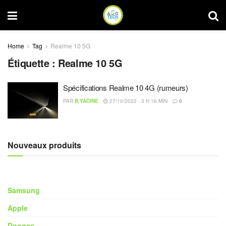
Home
Tag
Realme 10 5G
Étiquette :
Realme 10 5G
Spécifications Realme 10 4G (rumeurs)
PAR
B.YACINE
27/10/2022 - 3 H 16 MIN
0
Nouveaux produits
Samsung
Apple
Doogee