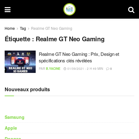
Home
Tag
Realme GT Neo Gaming
Étiquette :
Realme GT Neo Gaming
Realme GT Neo Gaming : Prix, Design et
spécifications clés révélées
PAR
B.YACINE
01/09/2021 - 2 H 49 MIN
0
Nouveaux produits
Samsung
Apple
Doogee