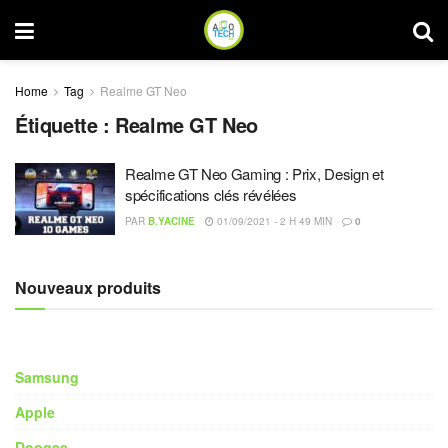
Home
Tag
Realme GT Neo
Étiquette :
Realme GT Neo
Realme GT Neo Gaming : Prix, Design et
spécifications clés révélées
PAR
B.YACINE
01/09/2021 - 2 H 49 MIN
0
Nouveaux produits
Samsung
Apple
Doogee