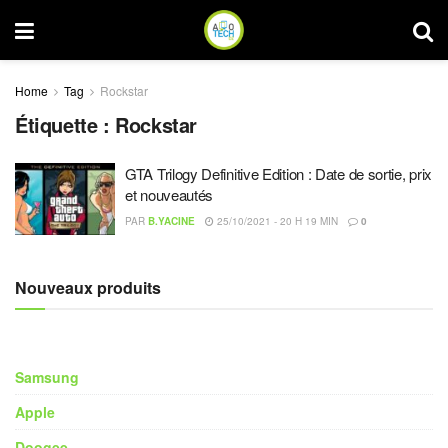
Home
Tag
Rockstar
Étiquette :
Rockstar
GTA Trilogy Definitive Edition : Date de sortie, prix
et nouveautés
PAR
B.YACINE
25/10/2021 - 20 H 19 MIN
0
Nouveaux produits
Samsung
Apple
Doogee