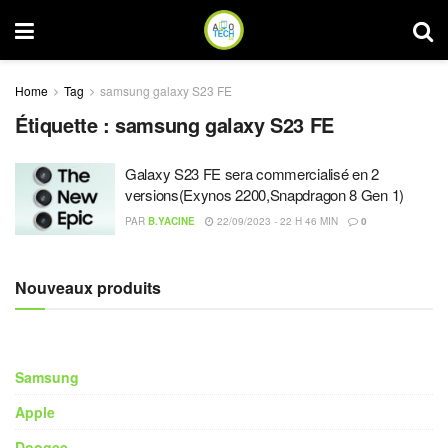
Home
Tag
samsung galaxy S23 FE
Étiquette :
samsung galaxy S23 FE
Galaxy S23 FE sera commercialisé en 2
versions(Exynos 2200,Snapdragon 8 Gen 1)
PAR
B.YACINE
22/09/2023 - 22 H 46 MIN
0
Nouveaux produits
Samsung
Apple
Doogee