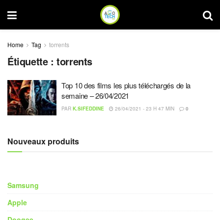
Home
Tag
torrents
Étiquette :
torrents
Top 10 des films les plus téléchargés de la
semaine – 26/04/2021
PAR
K.SIFEDDINE
26/04/2021 - 23 H 47 MIN
0
Nouveaux produits
Samsung
Apple
Doogee