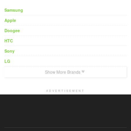
Samsung
Apple
Doogee
HTC
Sony
LG
Show More Brands
ADVERTISEMENT