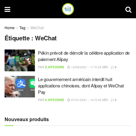
Home
Tag
WeChat
Étiquette :
WeChat
Pékin prévoit de démolir la célèbre application de
paiement Alipay
PAR
K.SIFEDDINE
13/09/2021 - 17 H 23 MIN
0
Le gouvernement américain interdit huit
applications chinoises, dont Alipay et WeChat
Pay
PAR
K.SIFEDDINE
07/01/2021 - 10 H 46 MIN
0
Nouveaux produits