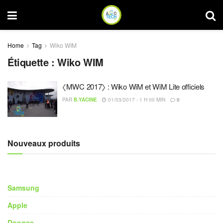
Home
Tag
Wiko WIM
Étiquette :
Wiko WIM
〈MWC 2017〉 : Wiko WiM et WiM Lite officiels
PAR
B.YACINE
01/03/2017 - 1 H 00 MIN
0
Nouveaux produits
Samsung
Apple
Doogee