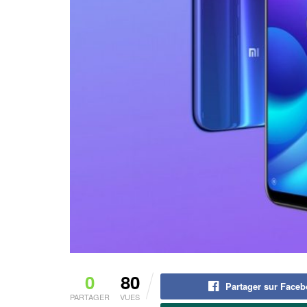
0
80
Partager sur Face
PARTAGER
VUES