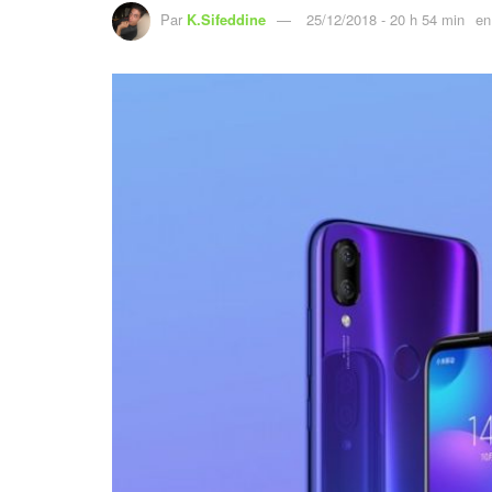
Par
K.Sifeddine
25/12/2018 - 20 h 54 min
en