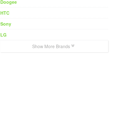
Doogee
HTC
Sony
LG
Show More Brands