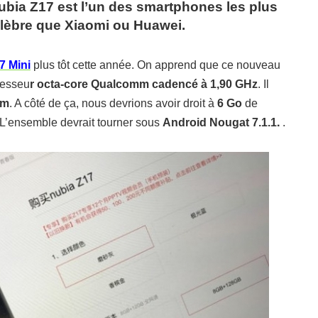
bia Z17 est l’un des smartphones les plus
célèbre que Xiaomi ou Huawei.
7 Mini
plus tôt cette année.
On apprend que ce nouveau
cesseu
r octa-core Qualcomm cadencé à 1,90 GHz
.
Il
nm
.
A côté de ça, nous devrions avoir droit à
6 Go
de
.
L’ensemble devrait tourner sous
Android Nougat 7.1.1
.