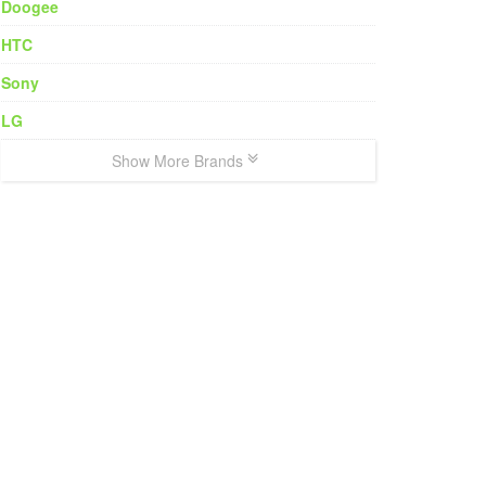
Doogee
HTC
Sony
LG
Show More Brands