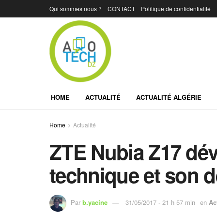
Qui sommes nous ?
CONTACT
Politique de confidentialité
HOME
ACTUALITÉ
ACTUALITÉ ALGÉRIE
Home
Actualité
ZTE Nubia Z17 dévo
technique et son 
Par
b.yacine
31/05/2017 - 21 h 57 min
en
Ac