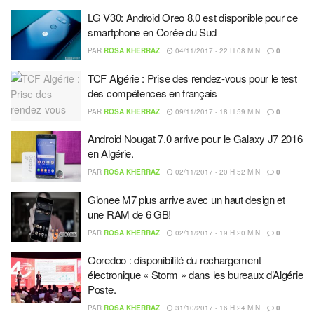
LG V30: Android Oreo 8.0 est disponible pour ce
smartphone en Corée du Sud
PAR
ROSA KHERRAZ
04/11/2017 - 22 H 08 MIN
0
TCF Algérie : Prise des rendez-vous pour le test
des compétences en français
PAR
ROSA KHERRAZ
09/11/2017 - 18 H 59 MIN
0
Android Nougat 7.0 arrive pour le Galaxy J7 2016
en Algérie.
PAR
ROSA KHERRAZ
02/11/2017 - 20 H 52 MIN
0
Gionee M7 plus arrive avec un haut design et
une RAM de 6 GB!
PAR
ROSA KHERRAZ
02/11/2017 - 19 H 20 MIN
0
Ooredoo : disponibilité du rechargement
électronique « Storm » dans les bureaux d’Algérie
Poste.
PAR
ROSA KHERRAZ
31/10/2017 - 16 H 24 MIN
0