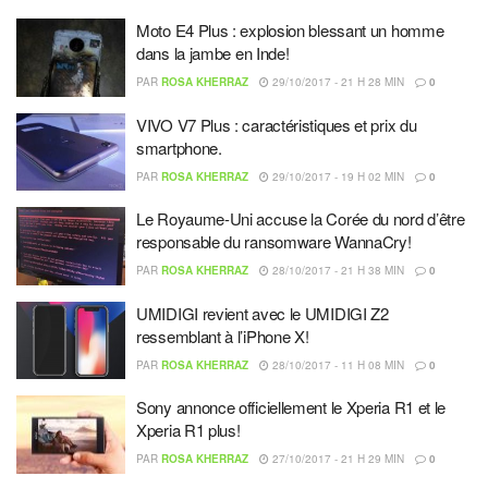
Moto E4 Plus : explosion blessant un homme
dans la jambe en Inde!
PAR
ROSA KHERRAZ
29/10/2017 - 21 H 28 MIN
0
VIVO V7 Plus : caractéristiques et prix du
smartphone.
PAR
ROSA KHERRAZ
29/10/2017 - 19 H 02 MIN
0
Le Royaume-Uni accuse la Corée du nord d’être
responsable du ransomware WannaCry!
PAR
ROSA KHERRAZ
28/10/2017 - 21 H 38 MIN
0
UMIDIGI revient avec le UMIDIGI Z2
ressemblant à l’iPhone X!
PAR
ROSA KHERRAZ
28/10/2017 - 11 H 08 MIN
0
Sony annonce officiellement le Xperia R1 et le
Xperia R1 plus!
PAR
ROSA KHERRAZ
27/10/2017 - 21 H 29 MIN
0