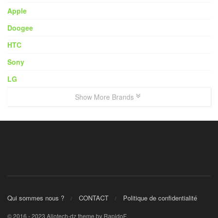
Apple
Doogee
HTC
Sony
LG
Show More Brands
Qui sommes nous ?
CONTACT
Politique de confidentialité
© 2016 - 2023 Allotech-dz theme by RapidoF.