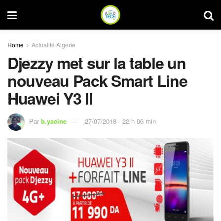
Home
Actualité Algérie
Djezzy met sur la table un
nouveau Pack Smart Line
Huawei Y3 II
Par
b.yacine
27/07/2018 - 22 h 06 min