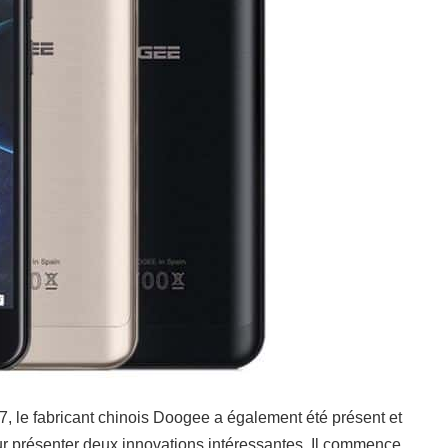
 le fabricant chinois Doogee a également été présent et
pour présenter deux innovations intéressantes. Il commence