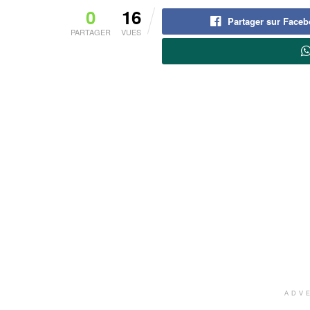
0
16
Partager sur Face
PARTAGER
VUES
ADV