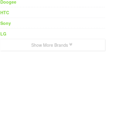
Doogee
HTC
Sony
LG
Show More Brands