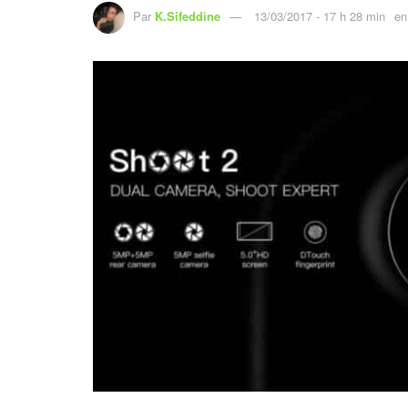
Par
K.Sifeddine
13/03/2017 - 17 h 28 min
en