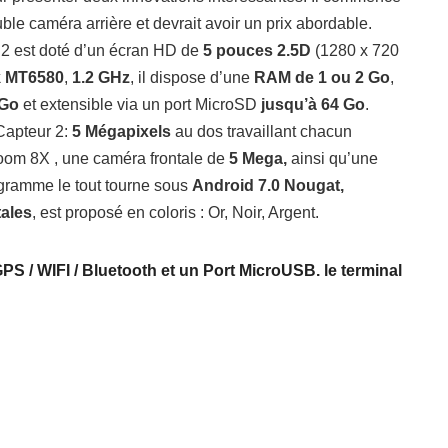
e caméra arrière et devrait avoir un prix abordable.
2 est doté d’un écran HD de
5 pouces 2.5D
(1280 x 720
k MT6580
,
1.2 GHz
, il dispose d’une
RAM de 1 ou 2 Go
,
 Go
et extensible via un port MicroSD
jusqu’à 64 Go
.
Capteur 2:
5 Mégapixels
au dos travaillant chacun
oom 8X , une caméra frontale de
5 Mega,
ainsi qu’une
 gramme
le tout tourne sous
Android 7.0 Nougat,
tales
, est proposé en coloris : Or, Noir, Argent.
PS / WIFI / Bluetooth et un Port MicroUSB. le terminal