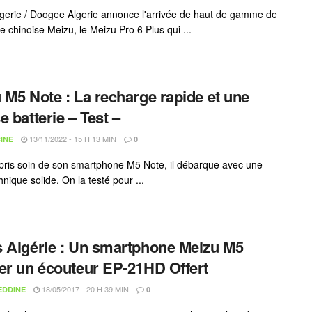
gerie / Doogee Algerie annonce l'arrivée de haut de gamme de
e chinoise Meizu, le Meizu Pro 6 Plus qui ...
 M5 Note : La recharge rapide et une
e batterie – Test –
13/11/2022 - 15 H 13 MIN
INE
0
pris soin de son smartphone M5 Note, il débarque avec une
hnique solide. On la testé pour ...
 Algérie : Un smartphone Meizu M5
er un écouteur EP-21HD Offert
18/05/2017 - 20 H 39 MIN
EDDINE
0