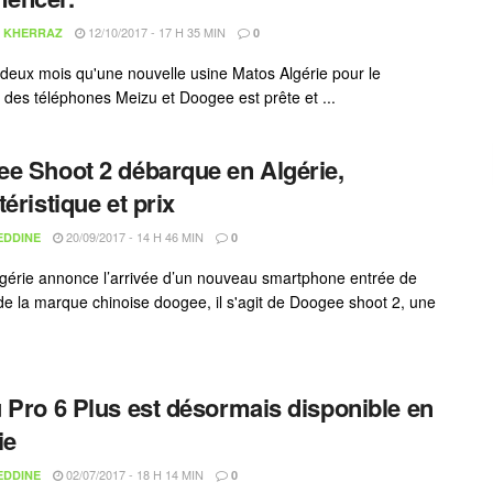
12/10/2017 - 17 H 35 MIN
 KHERRAZ
0
t deux mois qu'une nouvelle usine Matos Algérie pour le
des téléphones Meizu et Doogee est prête et ...
e Shoot 2 débarque en Algérie,
téristique et prix
20/09/2017 - 14 H 46 MIN
EDDINE
0
gérie annonce l’arrivée d’un nouveau smartphone entrée de
 la marque chinoise doogee, il s'agit de Doogee shoot 2, une
 Pro 6 Plus est désormais disponible en
ie
02/07/2017 - 18 H 14 MIN
EDDINE
0