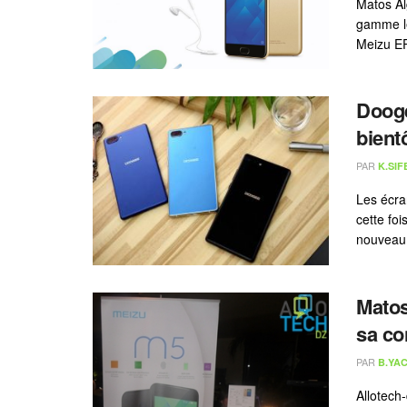
Matos Al
gamme le
Meizu EP
Dooge
bient
PAR
K.SIF
Les écra
cette foi
nouveau 
Matos
sa co
PAR
B.YAC
Allotech