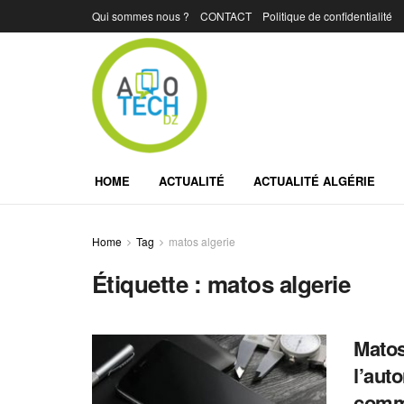
Qui sommes nous ?
CONTACT
Politique de confidentialité
HOME
ACTUALITÉ
ACTUALITÉ ALGÉRIE
Home
Tag
matos algerie
Étiquette :
matos algerie
Matos
l’aut
comm