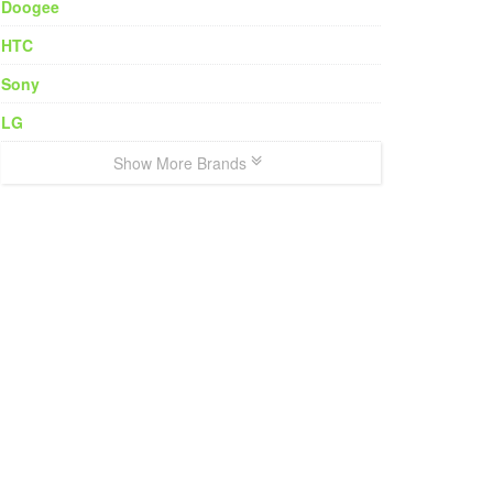
Doogee
HTC
Sony
LG
Show More Brands