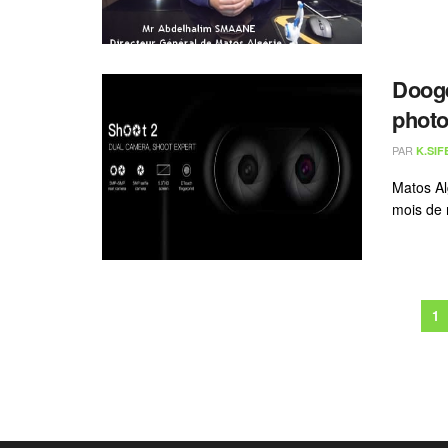
Dooge
photo
PAR
K.SIF
Matos Al
mois de 
1