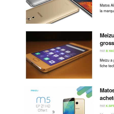
Matos Al
la marqu
Meizu
gross
PAR
B.YAC
Meizu a 
fiche tec
Matos
achet
PAR
K.SIF