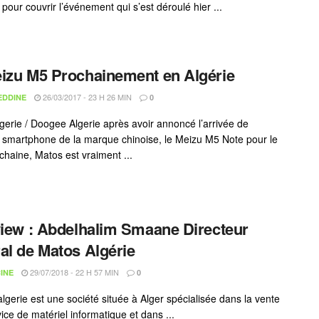
pour couvrir l’événement qui s’est déroulé hier ...
izu M5 Prochainement en Algérie
26/03/2017 - 23 H 26 MIN
EDDINE
0
gerie / Doogee Algerie après avoir annoncé l’arrivée de
smartphone de la marque chinoise, le Meizu M5 Note pour le
chaine, Matos est vraiment ...
view : Abdelhalim Smaane Directeur
al de Matos Algérie
29/07/2018 - 22 H 57 MIN
INE
0
gerie est une société située à Alger spécialisée dans la vente
vice de matériel informatique et dans ...