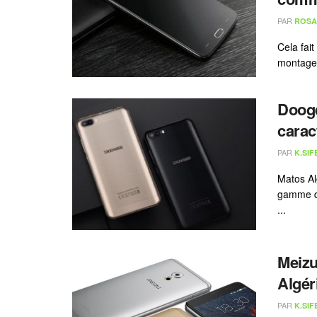
PAR
ROSA
Cela fai
montage 
Dooge
carac
PAR
K.SIF
Matos Al
gamme de
...
Meizu
Algér
PAR
K.SIF