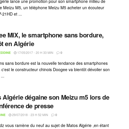
gérie lance une promotion pour son smartphone milieu de
 Meizu M5, un téléphone Meizu M5 acheter un écouteur
-21HD et ...
e MIX, le smartphone sans bordure,
ôt en Algérie
17/05/2017 - 20 H 33 MIN
EDDINE
0
ns sans bordure est la nouvelle tendance des smartphones
s c'est le constructeur chinois Doogee va bientôt dévoiler son
...
 Algérie dégaine son Meizu m5 lors de
nférence de presse
29/07/2018 - 23 H 52 MIN
INE
0
-dz vous ramène du neuf au sujet de Matos Algérie ,en étant