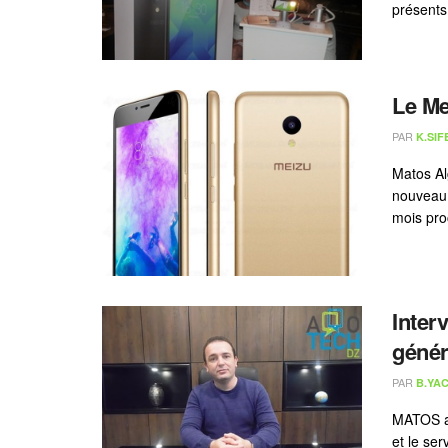
présents 
Le Me
PAR
K.SIF
Matos Al
nouveau 
mois pro
Inter
génér
PAR
B.YAC
MATOS al
et le ser