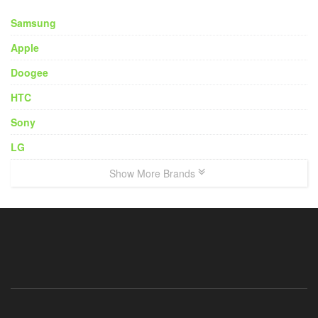
Samsung
Apple
Doogee
HTC
Sony
LG
Show More Brands