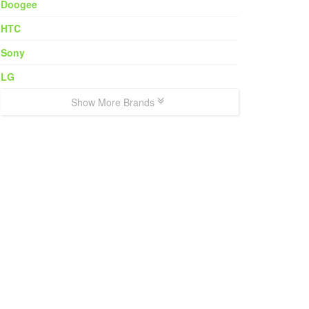
Doogee
HTC
Sony
LG
Show More Brands