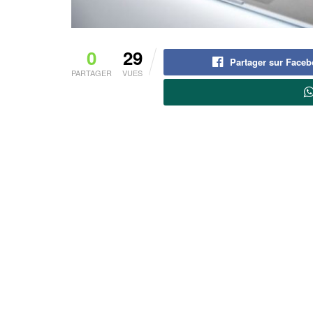
0
29
Partager sur Face
PARTAGER
VUES