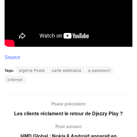
Source
Tags:
algérie Poste
carte edahabia
e-paiement
internet
Poste précédent
Les clients réclament le retour de Djezzy Play ?
Post suivant
HMD Global : Nokia 8 Android apparaît en