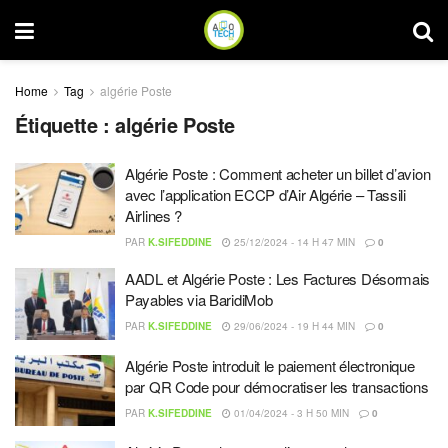
Home
Tag
algérie Poste
Étiquette :
algérie Poste
Algérie Poste : Comment acheter un billet d’avion
avec l’application ECCP d’Air Algérie – Tassili
Airlines ?
PAR
K.SIFEDDINE
25/12/2024 - 14 H 47 MIN
0
AADL et Algérie Poste : Les Factures Désormais
Payables via BaridiMob
PAR
K.SIFEDDINE
29/06/2024 - 19 H 44 MIN
0
Algérie Poste introduit le paiement électronique
par QR Code pour démocratiser les transactions
PAR
K.SIFEDDINE
01/04/2024 - 3 H 50 MIN
0