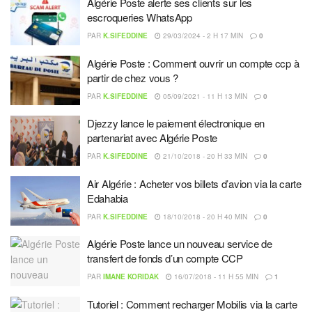
Algérie Poste alerte ses clients sur les
escroqueries WhatsApp
PAR
K.SIFEDDINE
29/03/2024 - 2 H 17 MIN
0
Algérie Poste : Comment ouvrir un compte ccp à
partir de chez vous ?
PAR
K.SIFEDDINE
05/09/2021 - 11 H 13 MIN
0
Djezzy lance le paiement électronique en
partenariat avec Algérie Poste
PAR
K.SIFEDDINE
21/10/2018 - 20 H 33 MIN
0
Air Algérie : Acheter vos billets d’avion via la carte
Edahabia
PAR
K.SIFEDDINE
18/10/2018 - 20 H 40 MIN
0
Algérie Poste lance un nouveau service de
transfert de fonds d’un compte CCP
PAR
IMANE KORIDAK
16/07/2018 - 11 H 55 MIN
1
Tutoriel : Comment recharger Mobilis via la carte