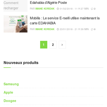
Edahabia d’Algérie Poste
PAR
IMANE KORIDAK
01/02/2018 - 11 H 27 MIN
2
Mobilis : Le service E-rselli utilise maintenant la
carte EDAHABIA
PAR
IMANE KORIDAK
23/01/2018 - 21 H 39 MIN
0
1
2
Nouveaux produits
Samsung
Apple
Doogee