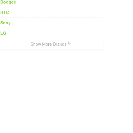
Doogee
HTC
Sony
LG
Show More Brands