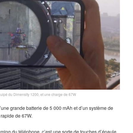
uipé du Dimensity 1200, et une charge de 67W
une grande batterie de 5 000 mAh et d’un système de
 rapide de 67W.
aming du téléphone, c’est une sorte de touches d’épaule