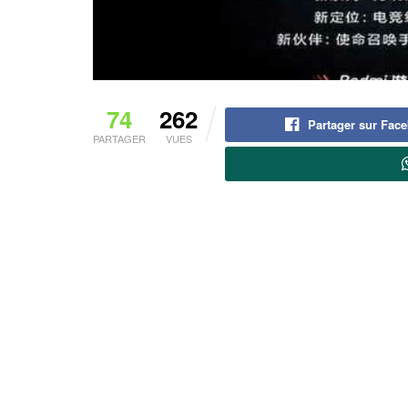
74
262
Partager sur Fac
PARTAGER
VUES