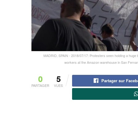
MADRID, SPAIN - 2018/07/17: Protesters seen holding a huge b
workers at the Amazon warehouse in San Fernan
0
5
Partager sur Face
PARTAGER
VUES