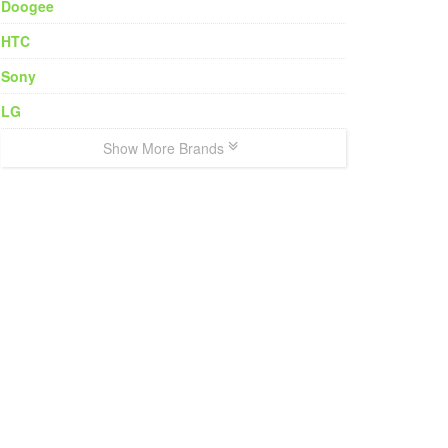
Doogee
HTC
Sony
LG
Show More Brands