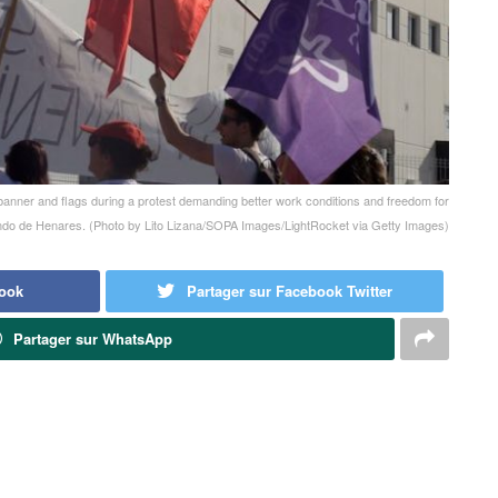
anner and flags during a protest demanding better work conditions and freedom for
do de Henares. (Photo by Lito Lizana/SOPA Images/LightRocket via Getty Images)
book
Partager sur Facebook Twitter
Partager sur WhatsApp