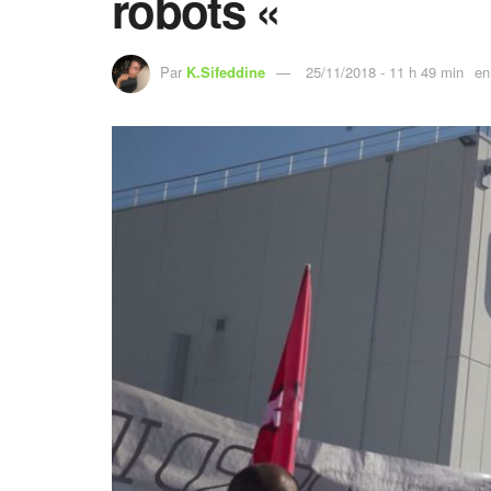
robots «
Par
K.Sifeddine
25/11/2018 - 11 h 49 min
en