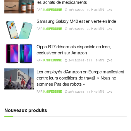
les achats de médicaments
PAR
K.SIFEDDINE
18/11/2020 - 10 H 38 MIN
0
Samsung Galaxy M40 est en vente en Inde
PAR
K.SIFEDDINE
18/06/2019 - 22 H 29 MIN
0
Oppo R17 désormais disponible en Inde,
exclusivement sur Amazon
PAR
K.SIFEDDINE
24/12/2018 - 21 H 19 MIN
0
Les employés d’Amazon en Europe manifestent
contre leurs conditions de travail » Nous ne
sommes Pas des robots «
PAR
K.SIFEDDINE
25/11/2018 - 11 H 49 MIN
0
Nouveaux produits