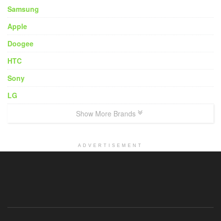
Samsung
Apple
Doogee
HTC
Sony
LG
Show More Brands
ADVERTISEMENT