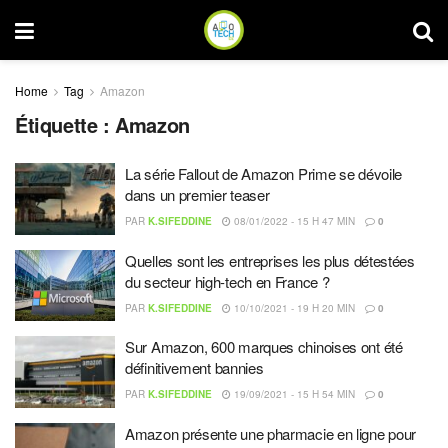
Home
Tag
Amazon
Étiquette :
Amazon
La série Fallout de Amazon Prime se dévoile
dans un premier teaser
PAR
K.SIFEDDINE
08/01/2022 - 15 H 47 MIN
0
Quelles sont les entreprises les plus détestées
du secteur high-tech en France ?
PAR
K.SIFEDDINE
10/10/2021 - 19 H 20 MIN
0
Sur Amazon, 600 marques chinoises ont été
définitivement bannies
PAR
K.SIFEDDINE
19/09/2021 - 15 H 54 MIN
0
Amazon présente une pharmacie en ligne pour