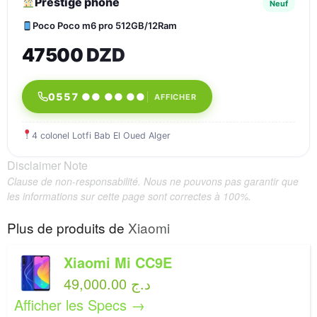
Prestige phone
Neuf
Poco Poco m6 pro 512GB/12Ram
47500 DZD
0557 ●● ●● ●●
AFFICHER
4 colonel Lotfi Bab El Oued Alger
Disclaimer Note
Clause de non-responsabilité. Nous ne pouvons pas garantir que
les informations sur cette page sont correctes à 100%.
Plus de produits de
Xiaomi
Xiaomi Mi CC9E
49,000.00 د.ج
Afficher les Specs →