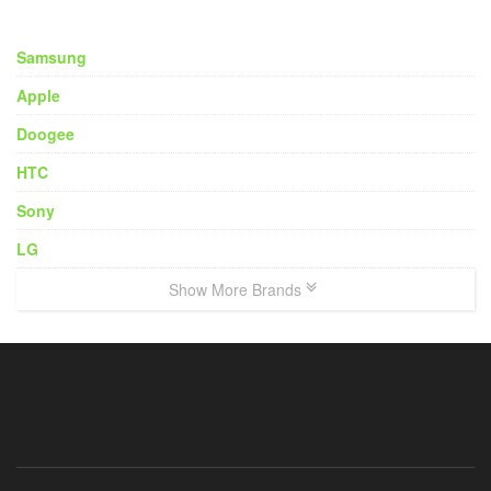
Samsung
Apple
Doogee
HTC
Sony
LG
Show More Brands