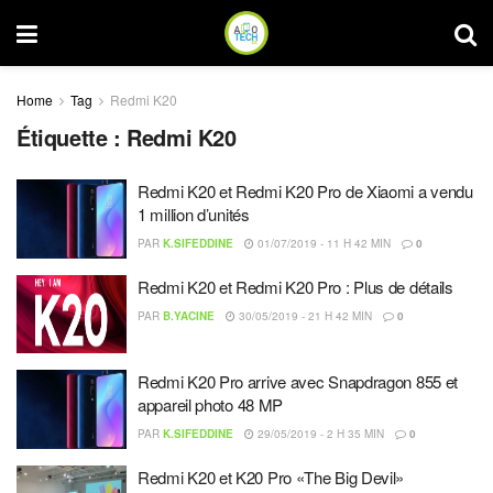
Home
Tag
Redmi K20
Étiquette :
Redmi K20
Redmi K20 et Redmi K20 Pro de Xiaomi a vendu
1 million d’unités
PAR
K.SIFEDDINE
01/07/2019 - 11 H 42 MIN
0
Redmi K20 et Redmi K20 Pro : Plus de détails
PAR
B.YACINE
30/05/2019 - 21 H 42 MIN
0
Redmi K20 Pro arrive avec Snapdragon 855 et
appareil photo 48 MP
PAR
K.SIFEDDINE
29/05/2019 - 2 H 35 MIN
0
Redmi K20 et K20 Pro «The Big Devil»