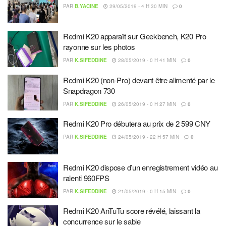
PAR
B.YACINE
29/05/2019 - 4 H 30 MIN
0
Redmi K20 apparaît sur Geekbench, K20 Pro
rayonne sur les photos
PAR
K.SIFEDDINE
28/05/2019 - 0 H 41 MIN
0
Redmi K20 (non-Pro) devant être alimenté par le
Snapdragon 730
PAR
K.SIFEDDINE
26/05/2019 - 0 H 27 MIN
0
Redmi K20 Pro débutera au prix de 2 599 CNY
PAR
K.SIFEDDINE
24/05/2019 - 22 H 57 MIN
0
Redmi K20 dispose d’un enregistrement vidéo au
ralenti 960FPS
PAR
K.SIFEDDINE
21/05/2019 - 0 H 15 MIN
0
Redmi K20 AnTuTu score révélé, laissant la
concurrence sur le sable