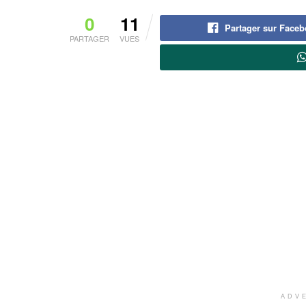
0
11
Partager sur Face
PARTAGER
VUES
ADV