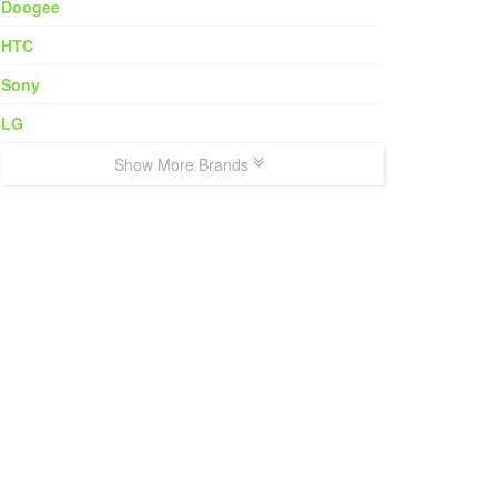
Doogee
HTC
Sony
LG
Show More Brands