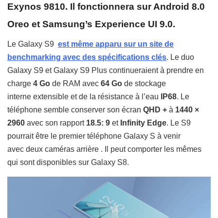
Exynos 9810.
Il fonctionnera sur Android 8.0
Oreo et Samsung’s Experience UI 9.0.
Le Galaxy S9
est même apparu sur un site de
benchmarking avec des spécifications clés
.
Le duo
Galaxy S9 et Galaxy S9 Plus continueraient à prendre en
charge
4 Go
de RAM avec
64 Go
de stockage
interne extensible et de la résistance à l’eau
IP68
. Le
téléphone semble conserver son écran
QHD +
à
1440 ×
2960
avec son rapport
18.5: 9
et
Infinity Edge
. Le S9
pourrait être le premier téléphone Galaxy S à venir
avec deux caméras arrière . Il peut comporter les mêmes
qui sont disponibles sur
Galaxy S8.