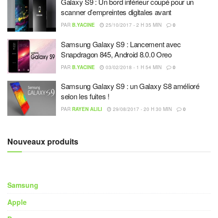
Galaxy S9 : Un bord inférieur coupé pour un
scanner d’empreintes digitales avant
PAR
B.YACINE
25/10/2017 - 2 H 35 MIN
0
Samsung Galaxy S9 : Lancement avec
Snapdragon 845, Android 8.0.0 Oreo
PAR
B.YACINE
03/02/2018 - 1 H 54 MIN
0
Samsung Galaxy S9 : un Galaxy S8 amélioré
selon les fuites !
PAR
RAYEN ALILI
29/08/2017 - 20 H 30 MIN
0
Nouveaux produits
Samsung
Apple