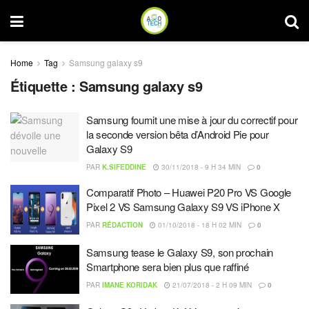
Home
Tag
Samsung galaxy s9
Étiquette :
Samsung galaxy s9
Samsung fournit une mise à jour du correctif pour
la seconde version bêta d’Android Pie pour
Galaxy S9
PAR
K.SIFEDDINE
30/11/2018 - 9 H 34 MIN
0
Comparatif Photo – Huawei P20 Pro VS Google
Pixel 2 VS Samsung Galaxy S9 VS iPhone X
PAR
RÉDACTION
01/10/2018 - 18 H 02 MIN
0
Samsung tease le Galaxy S9, son prochain
Smartphone sera bien plus que raffiné
PAR
IMANE KORIDAK
21/07/2018 - 2 H 09 MIN
0