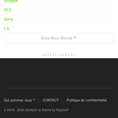
Doogee
HTC
Sony
LG
Show More Brands
ADVERTISEMENT
Qui sommes nous ?
CONTACT
Politique de confidentialité
© 2016 - 2023 Allotech-dz theme by RapidoF.