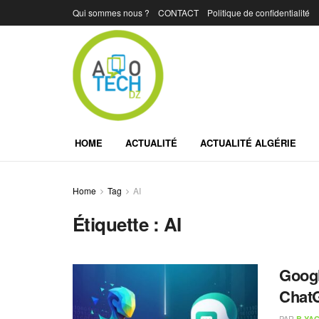
Qui sommes nous ?
CONTACT
Politique de confidentialité
HOME
ACTUALITÉ
ACTUALITÉ ALGÉRIE
Home
Tag
AI
Étiquette :
AI
Googl
Chat
PAR
B.YAC