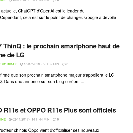
e actuelle, ChatGPT d'OpenAI est le leader du
Cependant, cela est sur le point de changer. Google a dévoilé
 ThinQ : le prochain smartphone haut de
e de LG
15/07/2018 - 5 H 37 MIN
E KORIDAK
0
firmé que son prochain smartphone majeur s'appellera le LG
. Dans une annonce sur son blog coréen, ...
R11s et OPPO R11s Plus sont officiels
02/11/2017 - 14 H 44 MIN
INE
0
ructeur chinois Oppo vient d'officialiser ses nouveaux