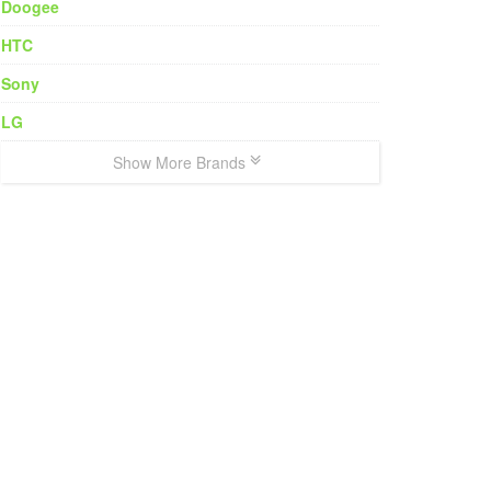
Doogee
HTC
Sony
LG
Show More Brands