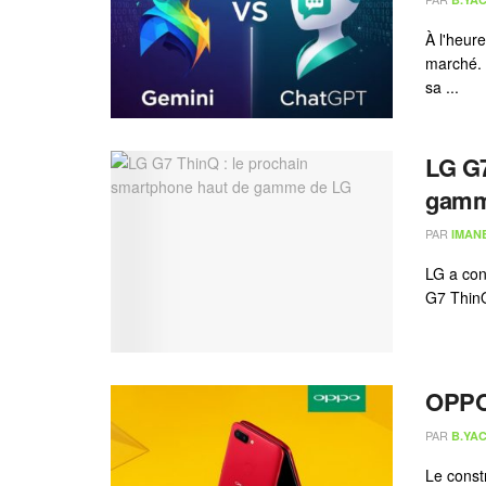
À l'heur
marché. 
sa ...
LG G7
gamm
PAR
IMAN
LG a con
G7 ThinQ
OPPO 
PAR
B.YAC
Le const