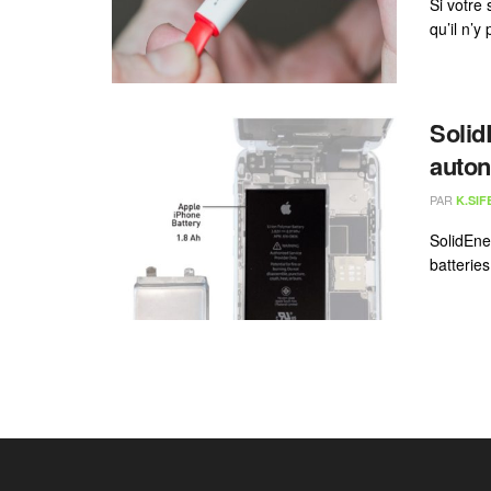
Si votre
qu’il n’y
Solid
auton
PAR
K.SIF
SolidEne
batteries