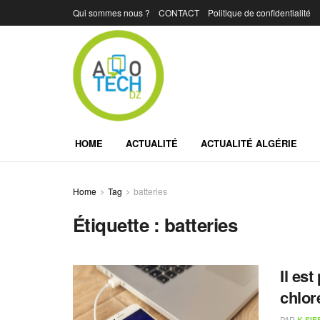
Qui sommes nous ?
CONTACT
Politique de confidentialité
HOME
ACTUALITÉ
ACTUALITÉ ALGÉRIE
Home
Tag
batteries
Étiquette :
batteries
Il es
chlor
PAR
K.SIF