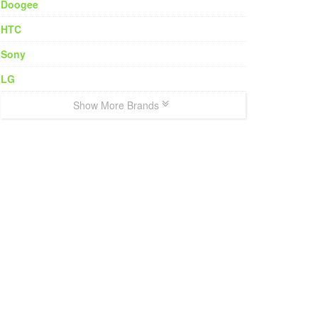
Doogee
HTC
Sony
LG
Show More Brands