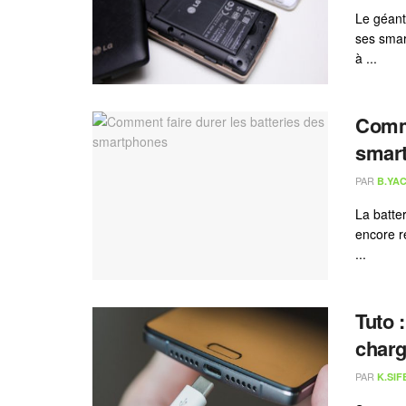
Le géant
ses smar
à ...
Comme
smar
PAR
B.YAC
La batter
encore r
...
Tuto 
charg
PAR
K.SIF