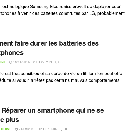
 technologique Samsung Electronics prévoit de déployer pour
tphones à venir des batteries construites par LG, probablement
nt faire durer les batteries des
tphones
18/11/2016 - 20 H 27 MIN
INE
0
ie est très sensibles et sa durée de vie en lithium-ion peut être
éduite si vous n'arrêtez pas certains mauvais comportements.
: Réparer un smartphone qui ne se
e plus
21/08/2016 - 15 H 39 MIN
EDDINE
0