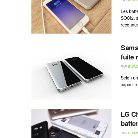
Les batte
SOCI2, so
reconnue
Samsu
fuite
PAR
B.YAC
Selon un 
capacité 
LG Ch
batte
PAR
B.YAC