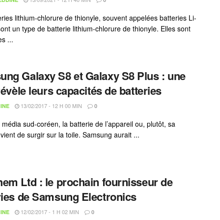
ries lithium-chlorure de thionyle, souvent appelées batteries Li-
nt un type de batterie lithium-chlorure de thionyle. Elles sont
s ...
ng Galaxy S8 et Galaxy S8 Plus : une
 révèle leurs capacités de batteries
13/02/2017 - 12 H 00 MIN
INE
0
média sud-coréen, la batterie de l’appareil ou, plutôt, sa
vient de surgir sur la toile. Samsung aurait ...
em Ltd : le prochain fournisseur de
ries de Samsung Electronics
12/02/2017 - 1 H 02 MIN
INE
0