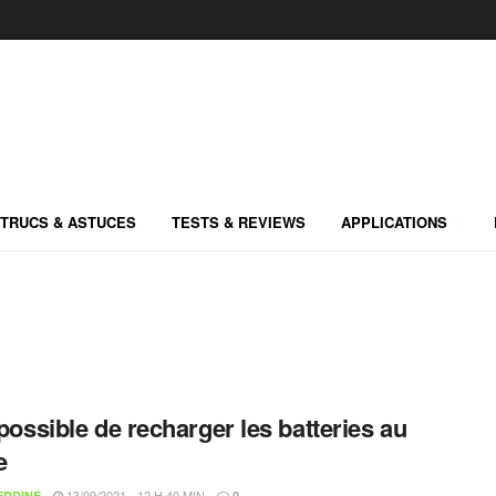
TRUCS & ASTUCES
TESTS & REVIEWS
APPLICATIONS
t possible de recharger les batteries au
e
13/09/2021 - 12 H 40 MIN
EDDINE
0