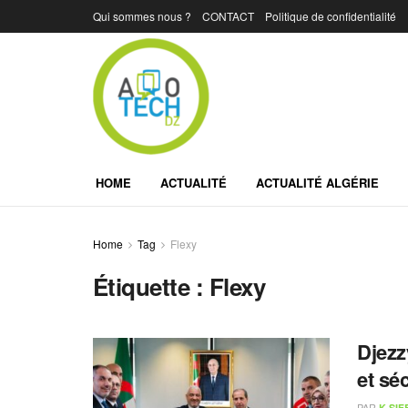
Qui sommes nous ?
CONTACT
Politique de confidentialité
HOME
ACTUALITÉ
ACTUALITÉ ALGÉRIE
Home
Tag
Flexy
Étiquette :
Flexy
Djezz
et sé
PAR
K.SIF