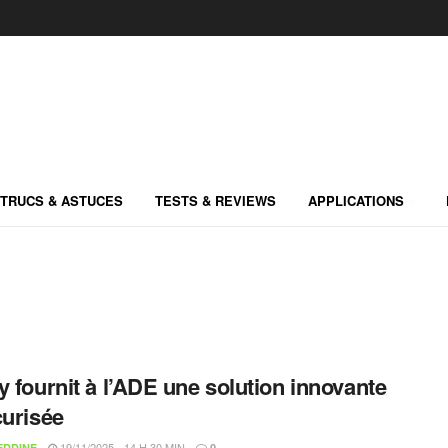
TRUCS & ASTUCES
TESTS & REVIEWS
APPLICATIONS
y fournit à l’ADE une solution innovante
curisée
19/11/2025 - 14 H 30 MIN
EDDINE
0