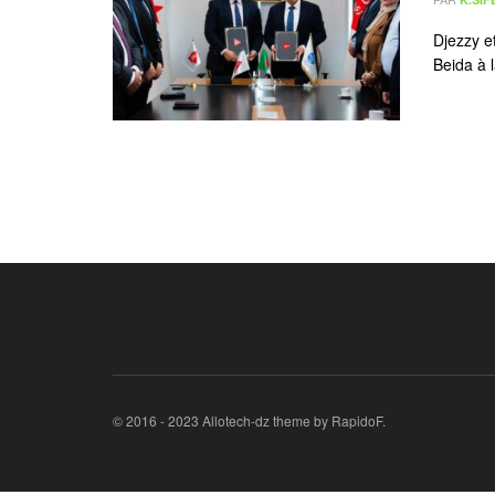
Djezzy e
Beida à l
© 2016 - 2023 Allotech-dz theme by RapidoF.