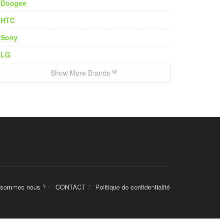
Doogee
HTC
Sony
LG
Show More Brands
 sommes nous ?
CONTACT
Politique de confidentialité