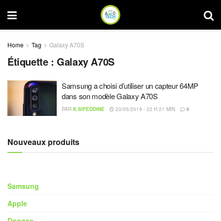
Home
Tag
Galaxy A70S
Étiquette :
Galaxy A70S
Samsung a choisi d’utiliser un capteur 64MP
dans son modèle Galaxy A70S
PAR
K.SIFEDDINE
23/05/2019 - 22 H 21 MIN
0
Nouveaux produits
Samsung
Apple
Doogee