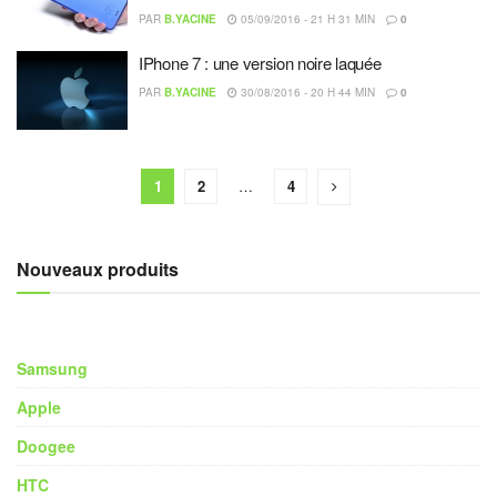
PAR
B.YACINE
05/09/2016 - 21 H 31 MIN
0
IPhone 7 : une version noire laquée
PAR
B.YACINE
30/08/2016 - 20 H 44 MIN
0
1
2
…
4
Nouveaux produits
Samsung
Apple
Doogee
HTC