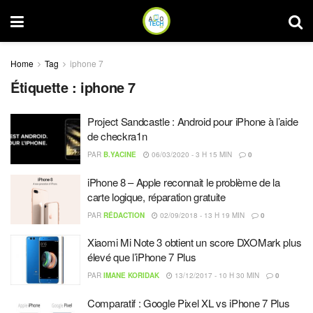
Home
Tag
iphone 7
Étiquette :
iphone 7
Project Sandcastle : Android pour iPhone à l’aide
de checkra1n
PAR
B.YACINE
06/03/2020 - 3 H 15 MIN
0
iPhone 8 – Apple reconnait le problème de la
carte logique, réparation gratuite
PAR
RÉDACTION
02/09/2018 - 13 H 19 MIN
0
Xiaomi Mi Note 3 obtient un score DXOMark plus
élevé que l’iPhone 7 Plus
PAR
IMANE KORIDAK
13/12/2017 - 10 H 30 MIN
0
Comparatif : Google Pixel XL vs iPhone 7 Plus