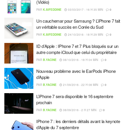
(Vidéo)
PAR
K.SIFEDDINE
03/03/2017 - 16 H 35 MIN
0
Un cauchemar pour Samsung ? L’iPhone 7 fait
un véritable succès en Corée du Sud
PAR
K.SIFEDDINE
24/10/2016 - 18 H 29 MIN
0
ID d’Apple : IPhone 7 et 7 Plus bloqués sur un
autre compte iCloud que celui du propriétaire
PAR
B.YACINE
08/10/2016 - 18 H 04 MIN
0
Nouveau problème avec le EarPods iPhone
d’Apple
PAR
B.YACINE
21/09/2016 - 22 H 08 MIN
0
L’iPhone 7 sera disponible le 16 septembre
prochain
PAR
B.YACINE
08/09/2016 - 2 H 27 MIN
0
IPhone 7 : les derniers détails avant la keynote
d’Apple du 7 septembre