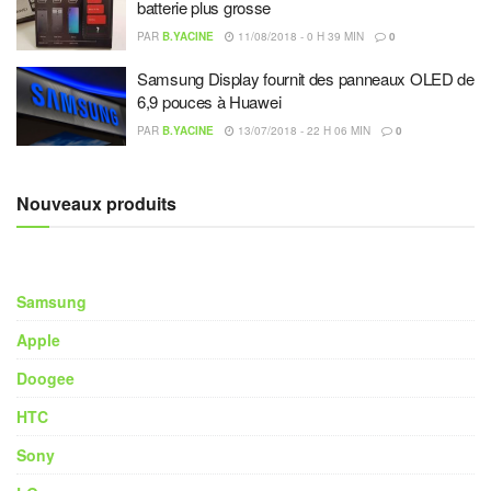
batterie plus grosse
PAR
B.YACINE
11/08/2018 - 0 H 39 MIN
0
Samsung Display fournit des panneaux OLED de
6,9 ​​pouces à Huawei
PAR
B.YACINE
13/07/2018 - 22 H 06 MIN
0
Nouveaux produits
Samsung
Apple
Doogee
HTC
Sony