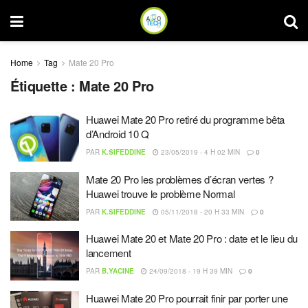
Home
Tag
Mate 20 Pro
Étiquette :
Mate 20 Pro
Huawei Mate 20 Pro retiré du programme bêta
d’Android 10 Q
PAR
K.SIFEDDINE
23/05/2019 - 4 H 02 MIN
0
Mate 20 Pro les problèmes d’écran vertes ?
Huawei trouve le problème Normal
PAR
K.SIFEDDINE
05/11/2018 - 20 H 33 MIN
0
Huawei Mate 20 et Mate 20 Pro : date et le lieu du
lancement
PAR
B.YACINE
24/09/2018 - 19 H 39 MIN
0
Huawei Mate 20 Pro pourrait finir par porter une