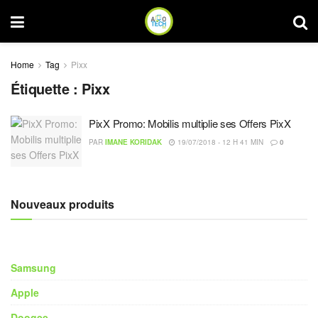
Home
Tag
Pixx
Étiquette :
Pixx
PixX Promo: Mobilis multiplie ses Offers PixX
PAR
IMANE KORIDAK
19/07/2018 - 12 H 41 MIN
0
Nouveaux produits
Samsung
Apple
Doogee