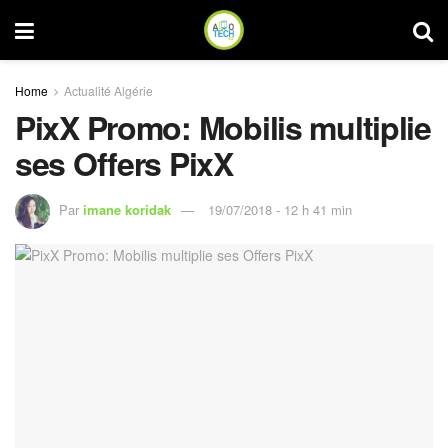
Home
Actualité Algérie
PixX Promo: Mobilis multiplie
ses Offers PixX
Par
imane koridak
19/07/2018 - 12 h 41 min