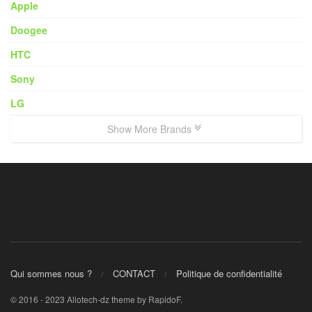
Apple
Doogee
HTC
Sony
LG
Show More Brands
Qui sommes nous ?
CONTACT
Politique de confidentialité
© 2016 - 2023 Allotech-dz theme by RapidoF.