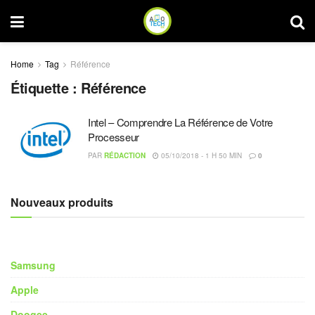
Home
Tag
Référence
Étiquette :
Référence
Intel – Comprendre La Référence de Votre
Processeur
PAR
RÉDACTION
05/10/2018 - 1 H 50 MIN
0
Nouveaux produits
Samsung
Apple
Doogee