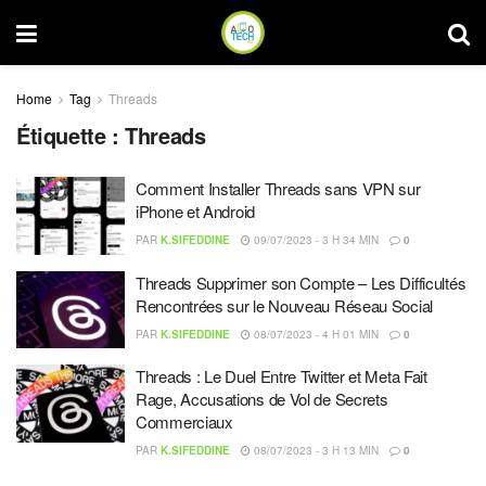
Home
Tag
Threads
Étiquette :
Threads
Comment Installer Threads sans VPN sur
iPhone et Android
PAR
K.SIFEDDINE
09/07/2023 - 3 H 34 MIN
0
Threads Supprimer son Compte – Les Difficultés
Rencontrées sur le Nouveau Réseau Social
PAR
K.SIFEDDINE
08/07/2023 - 4 H 01 MIN
0
Threads : Le Duel Entre Twitter et Meta Fait
Rage, Accusations de Vol de Secrets
Commerciaux
PAR
K.SIFEDDINE
08/07/2023 - 3 H 13 MIN
0