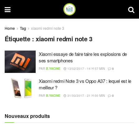
Home
Tag
xiaomi redmi note 3
Étiquette :
xiaomi redmi note 3
Xiaomi essaye de faire taire les explosions de
ses smartphones
PAR
B.YACINE
13/02/2017 - 14 H 57 MIN
0
Xiaomi redmi Note 3 vs Oppo A37 : lequel est le
meilleur ?
PAR
B.YACINE
31/03/2017 - 21 H 00 MIN
0
Nouveaux produits