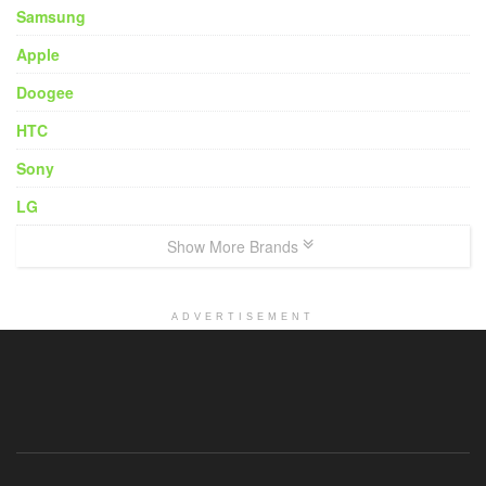
Samsung
Apple
Doogee
HTC
Sony
LG
Show More Brands
ADVERTISEMENT