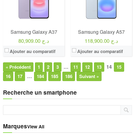
Samsung Galaxy A37
Samsung Galaxy A57
118,900.00 د.ج
80,909.00 د.ج
Ajouter au comparatif
Ajouter au comparatif
…
14
« Précédent
1
2
3
11
12
13
15
…
16
17
184
185
186
Suivant »
Recherche un smartphone
Marques
View All