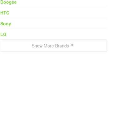
Doogee
HTC
Sony
LG
Show More Brands