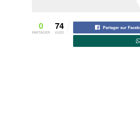
0
74
Partager sur Face
PARTAGER
VUES