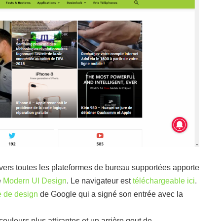
avers toutes les plateformes de bureau supportées apporte
e
Modern UI Design
. Le navigateur est
téléchargeable ici
.
 de design
de Google qui a signé son entrée avec la
couleurs plus attirantes et un arrière gout de