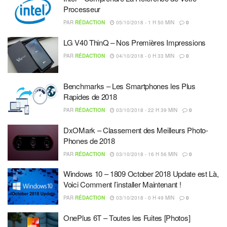
Processeur
PAR
RÉDACTION
05/10/2018 - 1 H 50 MIN
0
LG V40 ThinQ – Nos Premières Impressions
PAR
RÉDACTION
04/10/2018 - 0 H 33 MIN
0
Benchmarks – Les Smartphones les Plus
Rapides de 2018
PAR
RÉDACTION
03/10/2018 - 22 H 39 MIN
0
DxOMark – Classement des Meilleurs Photo-
Phones de 2018
PAR
RÉDACTION
03/10/2018 - 16 H 56 MIN
0
Windows 10 – 1809 October 2018 Update est Là,
Voici Comment l’installer Maintenant !
PAR
RÉDACTION
03/10/2018 - 0 H 49 MIN
0
OnePlus 6T – Toutes les Fuites [Photos]