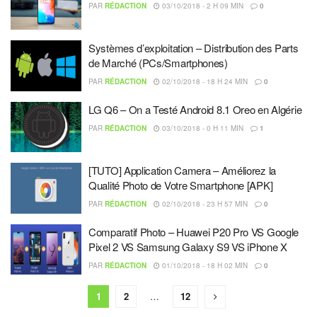
PAR
RÉDACTION
03/10/2018 - 2 H 09 MIN
0
Systèmes d’exploitation – Distribution des Parts
de Marché (PCs/Smartphones)
PAR
RÉDACTION
02/10/2018 - 18 H 24 MIN
0
LG Q6 – On a Testé Android 8.1 Oreo en Algérie
PAR
RÉDACTION
03/10/2018 - 0 H 11 MIN
1
[TUTO] Application Camera – Améliorez la
Qualité Photo de Votre Smartphone [APK]
PAR
RÉDACTION
02/10/2018 - 23 H 57 MIN
0
Comparatif Photo – Huawei P20 Pro VS Google
Pixel 2 VS Samsung Galaxy S9 VS iPhone X
PAR
RÉDACTION
01/10/2018 - 18 H 02 MIN
0
1
2
…
12