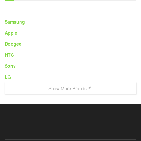
Samsung
Apple
Doogee
HTC
Sony
LG
Show More Brands