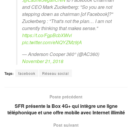
and CEO Mark Zuckerberg: "So you are not
stepping down as chairman [of Facebook]?"
Zuckerberg : "That's not the plan… I am not
currently thinking that makes sense."
https://t.co/FgpBcbXWvi
pic.twitter.com/eNQYZMz9jA
— Anderson Cooper 360° (@AC360)
November 21, 2018
Tags:
facebook
Réseau social
Poste précédent
SFR présente la Box 4G+ qui intègre une ligne
téléphonique et une offre mobile avec Internet illimité
Post suivant