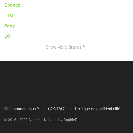
Doogee
HTC
Sony
LG
Show More Brands
Qui sommes nous ?
CONTACT
Politique de confidentialité
© 2016 - 2023 Allotech-dz theme by RapidoF.