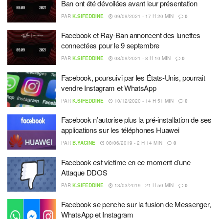
Ban ont été dévoilées avant leur présentation
PAR
K.SIFEDDINE
09/09/2021 - 17 H 20 MIN
0
Facebook et Ray-Ban annoncent des lunettes
connectées pour le 9 septembre
PAR
K.SIFEDDINE
08/09/2021 - 8 H 10 MIN
0
Facebook, poursuivi par les États-Unis, pourrait
vendre Instagram et WhatsApp
PAR
K.SIFEDDINE
10/12/2020 - 14 H 51 MIN
0
Facebook n’autorise plus la pré-installation de ses
applications sur les téléphones Huawei
PAR
B.YACINE
08/06/2019 - 2 H 14 MIN
0
Facebook est victime en ce moment d’une
Attaque DDOS
PAR
K.SIFEDDINE
13/03/2019 - 21 H 50 MIN
0
Facebook se penche sur la fusion de Messenger,
WhatsApp et Instagram