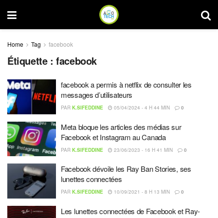
Home
Tag
facebook
Étiquette :
facebook
facebook a permis à netflix de consulter les
messages d’utilisateurs
PAR
K.SIFEDDINE
05/04/2024 - 4 H 44 MIN
0
Meta bloque les articles des médias sur
Facebook et Instagram au Canada
PAR
K.SIFEDDINE
23/06/2023 - 16 H 41 MIN
0
Facebook dévoile les Ray Ban Stories, ses
lunettes connectées
PAR
K.SIFEDDINE
10/09/2021 - 8 H 13 MIN
0
Les lunettes connectées de Facebook et Ray-