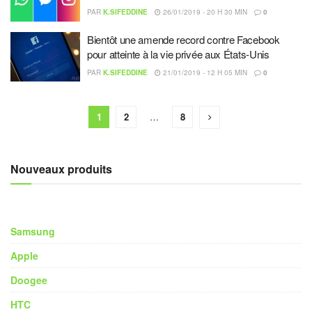
PAR
K.SIFEDDINE
26/01/2019 - 20 H 30 MIN
0
Bientôt une amende record contre Facebook
pour atteinte à la vie privée aux États-Unis
PAR
K.SIFEDDINE
21/01/2019 - 12 H 05 MIN
0
1
2
…
8
Nouveaux produits
Samsung
Apple
Doogee
HTC