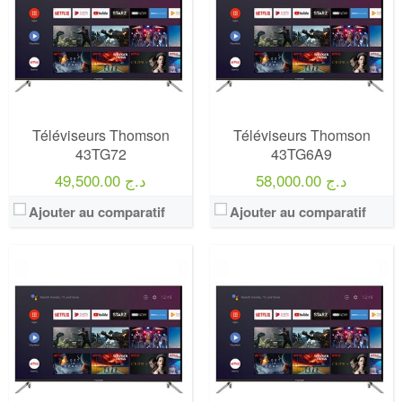
Prix:
75000
Prix:
75000
Définition:
UHD TV
Définition:
UHD TV
View Details →
View Details →
Téléviseurs Thomson
Téléviseurs Thomson
43TG72
43TG6A9
58,000.00 د.ج
49,500.00 د.ج
Ajouter au comparatif
Ajouter au comparatif
Marque:
LG
Marque:
LG
Prix:
75000
Prix:
75000
Définition:
UHD TV
Définition:
UHD TV
View Details →
View Details →