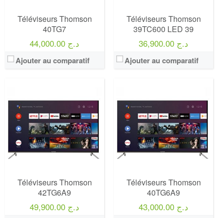
Téléviseurs Thomson
Téléviseurs Thomson
40TG7
39TC600 LED 39
36,900.00 د.ج
44,000.00 د.ج
Ajouter au comparatif
Ajouter au comparatif
Marque:
LG
Marque:
LG
Prix:
75000
Prix:
75000
Définition:
UHD TV
Définition:
UHD TV
View Details →
View Details →
Téléviseurs Thomson
Téléviseurs Thomson
42TG6A9
40TG6A9
43,000.00 د.ج
49,900.00 د.ج