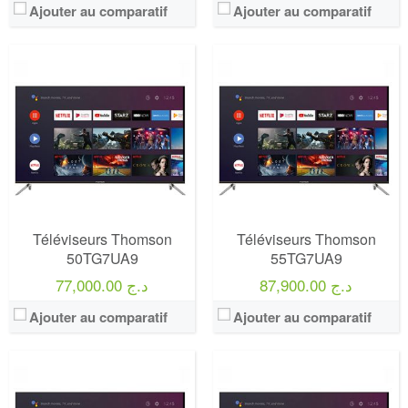
Ajouter au comparatif
Ajouter au comparatif
Marque:
LG
Marque:
LG
Prix:
75000
Prix:
75000
Définition:
UHD TV
Définition:
UHD TV
View Details →
View Details →
Téléviseurs Thomson
Téléviseurs Thomson
50TG7UA9
55TG7UA9
87,900.00 د.ج
77,000.00 د.ج
Ajouter au comparatif
Ajouter au comparatif
Marque:
LG