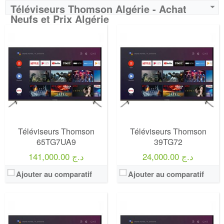
Téléviseurs Thomson Algérie - Achat
Neufs et Prix Algérie
Marque:
LG
Marque:
LG
Prix:
75000
Prix:
75000
Définition:
UHD TV
Définition:
UHD TV
View Details →
View Details →
Téléviseurs Thomson
Téléviseurs Thomson
65TG7UA9
39TG72
24,000.00 د.ج
141,000.00 د.ج
Ajouter au comparatif
Ajouter au comparatif
Marque:
LG
Marque:
LG