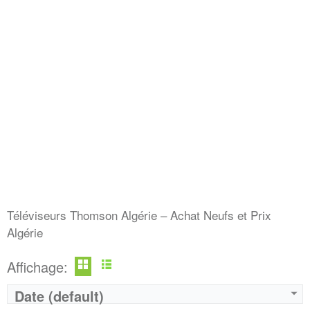
Marque:
LG
Marque:
LG
Prix:
75000
Prix:
75000
Définition:
UHD TV
Définition:
UHD TV
View Details →
View Details →
Téléviseurs Thomson Algérie – Achat Neufs et Prix
Algérie
Affichage:
Date (default)