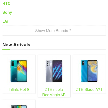
HTC
Sony
LG
Show More Brands
New Arrivals
Infinix Hot 9
ZTE nubia
ZTE Blade A71
RedMagic 6R