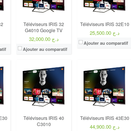
View Details →
32
Téléviseurs IRIS 32
Téléviseurs IRIS 32E10
G4010 Google TV
25,500.00 د.ج
32,000.00 د.ج
Ajouter au comparatif
tif
Ajouter au comparatif
Marque:
LG
Marque:
LG
Prix:
75000
Prix:
75000
Définition:
UHD TV
Définition:
UHD TV
View Details →
View Details →
0E30
Téléviseurs IRIS 40
Téléviseurs IRIS 43E30
C3010
44,900.00 د.ج