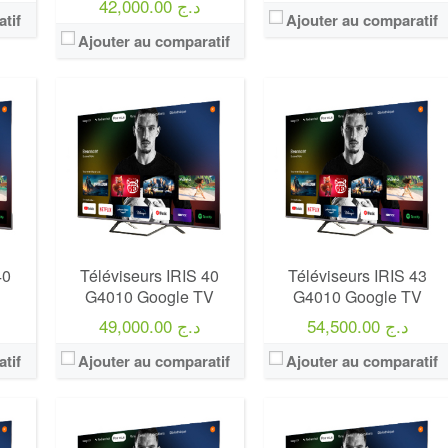
42,000.00 د.ج
tif
Ajouter au comparatif
Ajouter au comparatif
Marque:
LG
Marque:
LG
Prix:
75000
Prix:
75000
Définition:
UHD TV
Définition:
UHD TV
View Details →
View Details →
40
Téléviseurs IRIS 40
Téléviseurs IRIS 43
G4010 Google TV
G4010 Google TV
54,500.00 د.ج
49,000.00 د.ج
tif
Ajouter au comparatif
Ajouter au comparatif