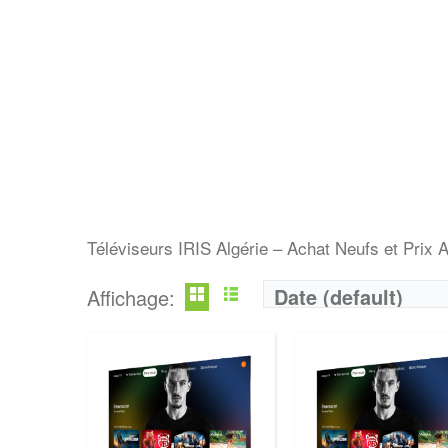
Marque:
LG
Marque:
LG
Prix:
75000
Prix:
75000
Définition:
UHD TV
Définition:
UHD TV
View Details →
View Details →
Téléviseurs IRIS Algérie – Achat Neufs et Prix A
Date (default)
Affichage:
Marque:
LG
Marque:
LG
Prix:
75000
Prix:
75000
Définition:
UHD TV
Définition:
UHD TV
View Details →