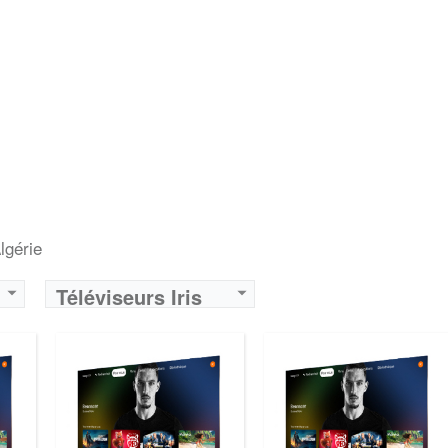
Marque:
LG
Marque:
LG
Prix:
75000
Prix:
75000
Définition:
UHD TV
Définition:
UHD TV
View Details →
View Details →
lgérie
Téléviseurs Iris
Algérie - Achat
Neufs et Prix
Algérie
Marque:
LG
Marque:
LG
Prix:
75000
Prix:
75000
Définition:
UHD TV
Définition:
UHD TV
View Details →