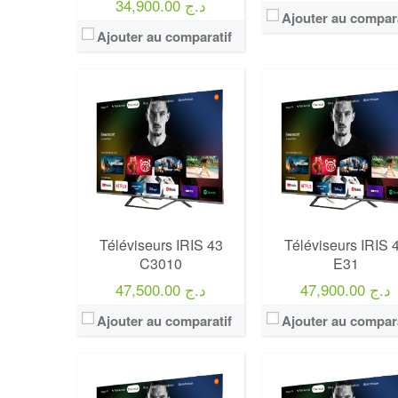
34,900.00 د.ج
Ajouter au compara
Ajouter au comparatif
Marque:
LG
Marque:
LG
Prix:
75000
Prix:
75000
Définition:
UHD TV
Définition:
UHD TV
View Details →
View Details →
Téléviseurs IRIS 43
Téléviseurs IRIS 
C3010
E31
47,900.00 د.ج
47,500.00 د.ج
Ajouter au comparatif
Ajouter au compara