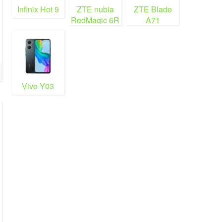
Infinix Hot 9
ZTE nubia
ZTE Blade
RedMagic 6R
A71
Vivo Y03