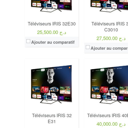
View Details →
Téléviseurs IRIS 32E30
Téléviseurs IRIS 
C3010
25,500.00 د.ج
27,500.00 د.ج
Ajouter au comparatif
Ajouter au compara
Marque:
LG
Marque:
LG
Prix:
75000
Prix:
75000
Définition:
UHD TV
Définition:
UHD TV
View Details →
View Details →
Téléviseurs IRIS 32
Téléviseurs IRIS 4
E31
40,000.00 د.ج