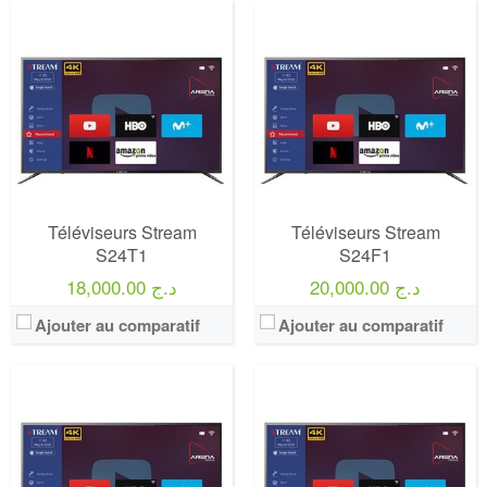
Marque:
LG
Marque:
LG
Prix:
75000
Prix:
75000
Définition:
UHD TV
Définition:
UHD TV
View Details →
View Details →
Téléviseurs Stream
Téléviseurs Stream
S24T1
S24F1
20,000.00 د.ج
18,000.00 د.ج
Ajouter au comparatif
Ajouter au comparatif
Marque:
LG
Marque:
LG
Prix:
75000
Prix:
75000
Définition:
UHD TV
Définition:
UHD TV
View Details →
View Details →