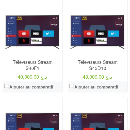
Marque:
LG
Marque:
LG
Prix:
75000
Prix:
75000
Définition:
UHD TV
Définition:
UHD TV
View Details →
View Details →
Téléviseurs Stream
Téléviseurs Stream
S40F1
S43D10
43,000.00 د.ج
40,000.00 د.ج
Ajouter au comparatif
Ajouter au comparatif
Marque:
LG
Marque:
LG
Prix:
75000
Prix:
75000
Définition:
UHD TV
Définition:
UHD TV
View Details →
View Details →