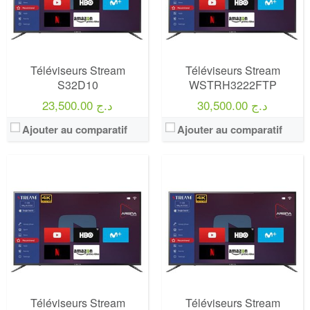
Téléviseurs Stream
Téléviseurs Stream
S32D10
WSTRH3222FTP
30,500.00 د.ج
23,500.00 د.ج
Ajouter au comparatif
Ajouter au comparatif
Marque:
LG
Marque:
LG
Prix:
75000
Prix:
75000
Définition:
UHD TV
Définition:
UHD TV
View Details →
View Details →
Téléviseurs Stream
Téléviseurs Stream