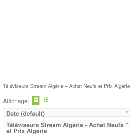
Marque:
LG
Marque:
LG
Prix:
75000
Prix:
75000
Définition:
UHD TV
Définition:
UHD TV
View Details →
View Details →
Téléviseurs Stream Algérie – Achat Neufs et Prix Algérie
Affichage:
Date (default)
Téléviseurs Stream Algérie - Achat Neufs
et Prix Algérie