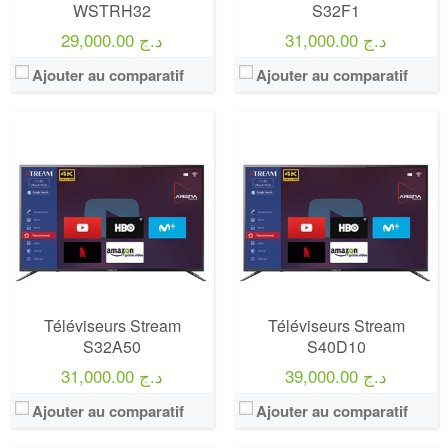
WSTRH32
S32F1
31,000.00 د.ج
29,000.00 د.ج
Ajouter au comparatif
Ajouter au comparatif
Marque:
LG
Marque:
LG
Prix:
75000
Prix:
75000
Définition:
UHD TV
Définition:
UHD TV
View Details →
View Details →
Téléviseurs Stream
Téléviseurs Stream
S32A50
S40D10
39,000.00 د.ج
31,000.00 د.ج
Ajouter au comparatif
Ajouter au comparatif