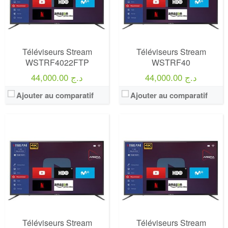
Téléviseurs Stream
Téléviseurs Stream
WSTRF4022FTP
WSTRF40
44,000.00 د.ج
44,000.00 د.ج
Ajouter au comparatif
Ajouter au comparatif
Marque:
LG
Marque:
LG
Prix:
75000
Prix:
75000
Définition:
UHD TV
Définition:
UHD TV
View Details →
View Details →
Téléviseurs Stream
Téléviseurs Stream