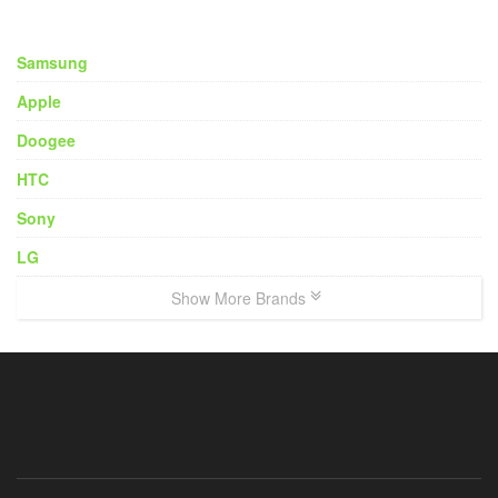
Samsung
Apple
Doogee
HTC
Sony
LG
Show More Brands